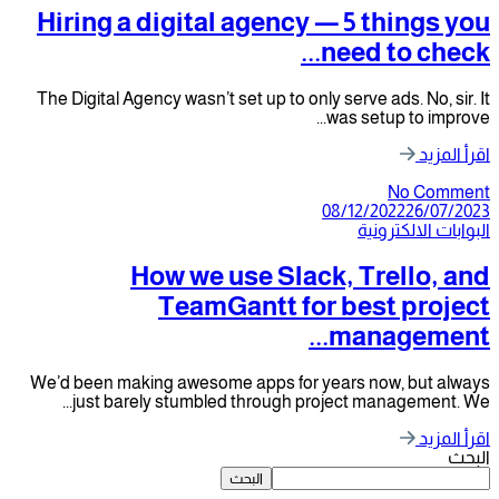
Hiring a digital agency — 5 th
need to
The Digital Agency wasn’t set up to only serve ads
was setup 
N
08/12/202
ترونية
How we use Slack, Tre
TeamGantt for best 
manag
We’d been making awesome apps for years now,
just barely stumbled through project manag
البحث