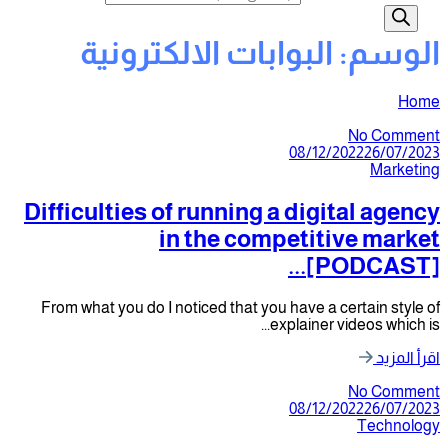
:
البوابات الالكترونية
N
08/12/202
Difficulties of running a digita
in the competitiv
[POD
From what you do I noticed that you have a cert
explainer vide
N
08/12/202