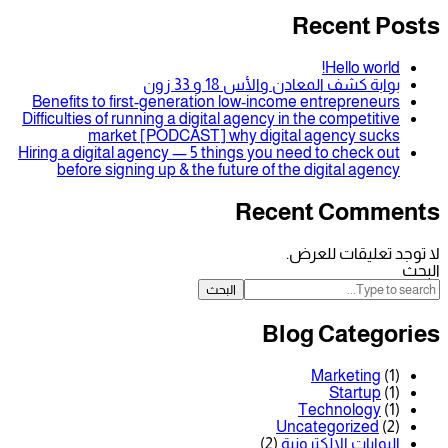
Recen
Hello
ف المعادن والأس 18 و 33 زون
Benefits to first-generation low-income entrepr
Difficulties of running a digital agency in the comp
market [PODCAST] why digital agency
Hiring a digital agency — 5 things you need to che
before signing up & the future of the digital
Recent Co
قات للعرض.
البحث
Blog Cat
Market
Star
Technol
Uncategori
ت الالكترونية
(2)