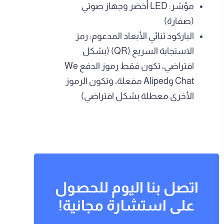
مؤشر: LED أخضر وجهاز صوتي
(صفارة)
الباركود ثنائي الأبعاد المدعوم: رمز
الاستجابة السريع (QR) (بشكل
افتراضي، تكون فقط رموز الدفع We
Chat وAliped مفعلة، وتكون الرموز
الأخرى معطلة بشكل افتراضي)
اتصل بنا اليوم للحصول
على استشارة مجانية!