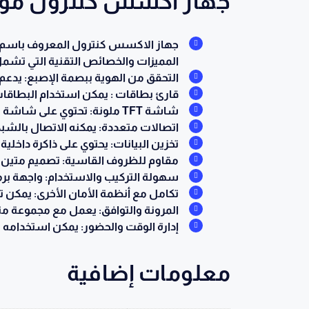
جهاز اكسس كنترول موديل  ZKTECO
المميزات والخصائص التقنية التي تشمل
التحقق من الهوية ببصمة الإصبع: يدعم 
قارئ بطاقات : يمكن استخدام البطاقات
شاشة TFT ملونة: تحتوي على شاشة ملونة لعرض المعلومات بوضوح وسهولة.
اتصالات متعددة: يمكنه الاتصال بالشبكة عبر TCP/IP 
تخزين البيانات: يحتوي على ذاكرة داخل
مقاوم للظروف القاسية: تصميم متين ي
سهولة التركيب والاستخدام: واجهة بر
تكامل مع أنظمة الأمان الأخرى: يمكن ت
المرونة والتوافق: يعمل مع مجموعة مت
إدارة الوقت والحضور: يمكن استخدامه 
معلومات إضافية