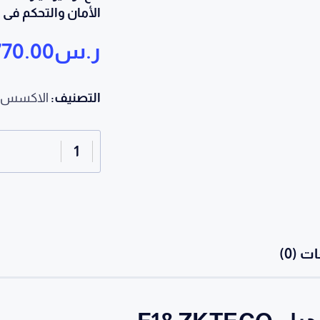
الأمان والتحكم فى 
ر.س
770.00
التصنيف:
الاكسس ك
كمية
جهاز
اكسس
كنترول
موديل
F18
 (0)