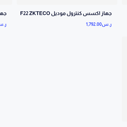
جهاز اكسس كنترول موديل F22 ZKTECO
جهاز
ر.س
1,792.00
ر.