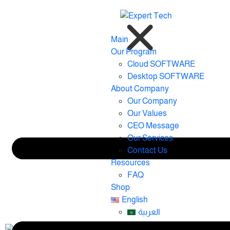
General accounts and cost
centers
Main
Our Program
Cloud SOFTWARE
Desktop SOFTWARE
الحسابات العامة :
About Company
Our Company
:
مميزات نظام الحسابات العامه
Our Values
CEO Message
دليل محاسبي مرن
: يساعدك نظام EXPERT
Our Services
على إنشاء دليل محاسبي يتناسب مع نشاطك
Contact Us
واحتياجاتك. يمكنك إضافة أو حذف الحسابات
Resources
والمستويات المحاسبية حسب الحاجة.
FAQ
سهولة نقل الحسابات
: يمكنك نقل الحسابات
Shop
بسهولة باستخدام طريقة السحب والافلات.
English
تغيير أكواد الحسابات
:
يمكنك تغيير أكواد
العربية
الحسابات في أي وقت.
إمكانية التعامل مع عدد لا نهائي من